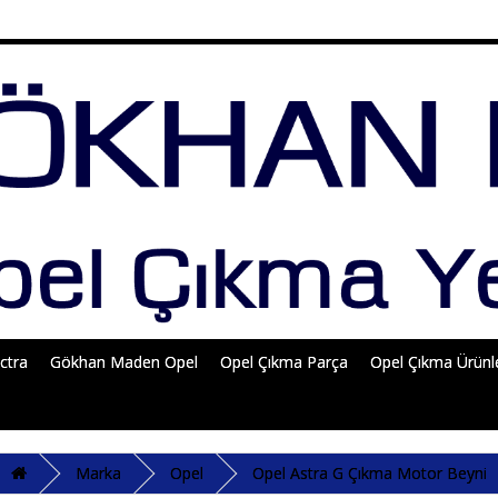
ctra
Gökhan Maden Opel
Opel Çıkma Parça
Opel Çıkma Ürünl
Marka
Opel
Opel Astra G Çıkma Motor Beyni